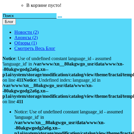
В корзине пусто!
Блог
Новости (2)
Анонсы (2)
Обзоры (1)
Смотреть Весь Блог
Notice
: Use of undefined constant language_id - assumed
'language_id' in
/var/www/xn__80akgwgo_usr/data/www/xn-
-80akgwgodg2a6g.xn--
p1ai/system/storage/modification/catalog/view/theme/fractal/tem
on line
411
Notice
: Undefined index: language_id in
/var/www/xn__80akgwgo_usr/data/www/xn-
-80akgwgodg2a6g.xn--
p1ai/system/storage/modification/catalog/view/theme/fractal/tem
on line
411
Notice: Use of undefined constant language_id - assumed
'language_id' in
/var/www/xn__80akgwgo_usr/data/www/xn-
-80akgwgodg2a6g.xn--
p1ai/system/storage/modification/catalog/view/theme/fract