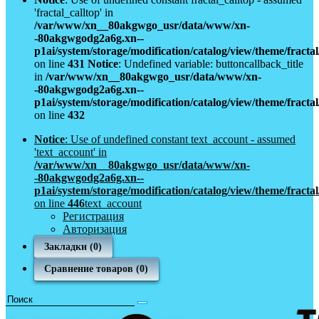
'fractal_calltop' in
/var/www/xn__80akgwgo_usr/data/www/xn-
-80akgwgodg2a6g.xn--
p1ai/system/storage/modification/catalog/view/theme/fract
on line
431
Notice
: Undefined variable: buttoncallback_title
in
/var/www/xn__80akgwgo_usr/data/www/xn-
-80akgwgodg2a6g.xn--
p1ai/system/storage/modification/catalog/view/theme/fract
on line
432
Notice
: Use of undefined constant text_account - assumed
'text_account' in
/var/www/xn__80akgwgo_usr/data/www/xn-
-80akgwgodg2a6g.xn--
p1ai/system/storage/modification/catalog/view/theme/fract
on line
446
text_account
Регистрация
Авторизация
Закладки (0)
Сравнение товаров (0)