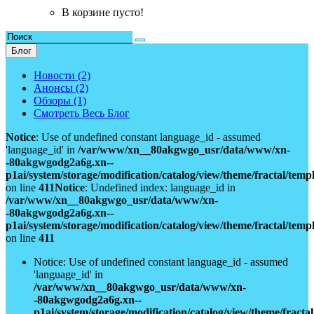
В корзине пусто!
Блог
Новости (2)
Анонсы (2)
Обзоры (1)
Смотреть Весь Блог
Notice
: Use of undefined constant language_id - assumed
'language_id' in
/var/www/xn__80akgwgo_usr/data/www/xn-
-80akgwgodg2a6g.xn--
p1ai/system/storage/modification/catalog/view/theme/fractal/tem
on line
411
Notice
: Undefined index: language_id in
/var/www/xn__80akgwgo_usr/data/www/xn-
-80akgwgodg2a6g.xn--
p1ai/system/storage/modification/catalog/view/theme/fractal/tem
on line
411
Notice: Use of undefined constant language_id - assumed
'language_id' in
/var/www/xn__80akgwgo_usr/data/www/xn-
-80akgwgodg2a6g.xn--
p1ai/system/storage/modification/catalog/view/theme/fract