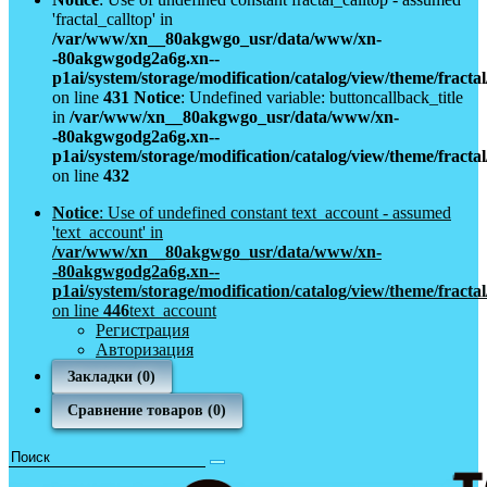
'fractal_calltop' in
/var/www/xn__80akgwgo_usr/data/www/xn-
-80akgwgodg2a6g.xn--
p1ai/system/storage/modification/catalog/view/theme/fract
on line
431
Notice
: Undefined variable: buttoncallback_title
in
/var/www/xn__80akgwgo_usr/data/www/xn-
-80akgwgodg2a6g.xn--
p1ai/system/storage/modification/catalog/view/theme/fract
on line
432
Notice
: Use of undefined constant text_account - assumed
'text_account' in
/var/www/xn__80akgwgo_usr/data/www/xn-
-80akgwgodg2a6g.xn--
p1ai/system/storage/modification/catalog/view/theme/fract
on line
446
text_account
Регистрация
Авторизация
Закладки (0)
Сравнение товаров (0)