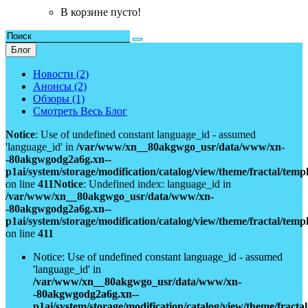
В корзине пусто!
Блог
Новости (2)
Анонсы (2)
Обзоры (1)
Смотреть Весь Блог
Notice
: Use of undefined constant language_id - assumed
'language_id' in
/var/www/xn__80akgwgo_usr/data/www/xn-
-80akgwgodg2a6g.xn--
p1ai/system/storage/modification/catalog/view/theme/fractal/tem
on line
411
Notice
: Undefined index: language_id in
/var/www/xn__80akgwgo_usr/data/www/xn-
-80akgwgodg2a6g.xn--
p1ai/system/storage/modification/catalog/view/theme/fractal/tem
on line
411
Notice: Use of undefined constant language_id - assumed
'language_id' in
/var/www/xn__80akgwgo_usr/data/www/xn-
-80akgwgodg2a6g.xn--
p1ai/system/storage/modification/catalog/view/theme/fract