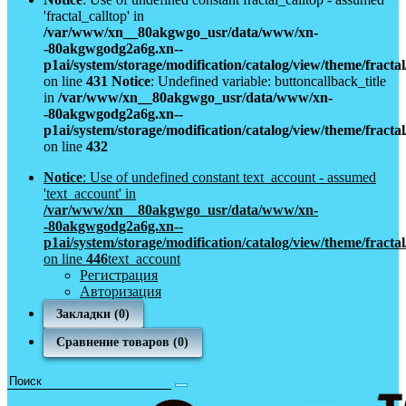
'fractal_calltop' in
/var/www/xn__80akgwgo_usr/data/www/xn-
-80akgwgodg2a6g.xn--
p1ai/system/storage/modification/catalog/view/theme/fract
on line
431
Notice
: Undefined variable: buttoncallback_title
in
/var/www/xn__80akgwgo_usr/data/www/xn-
-80akgwgodg2a6g.xn--
p1ai/system/storage/modification/catalog/view/theme/fract
on line
432
Notice
: Use of undefined constant text_account - assumed
'text_account' in
/var/www/xn__80akgwgo_usr/data/www/xn-
-80akgwgodg2a6g.xn--
p1ai/system/storage/modification/catalog/view/theme/fract
on line
446
text_account
Регистрация
Авторизация
Закладки (0)
Сравнение товаров (0)