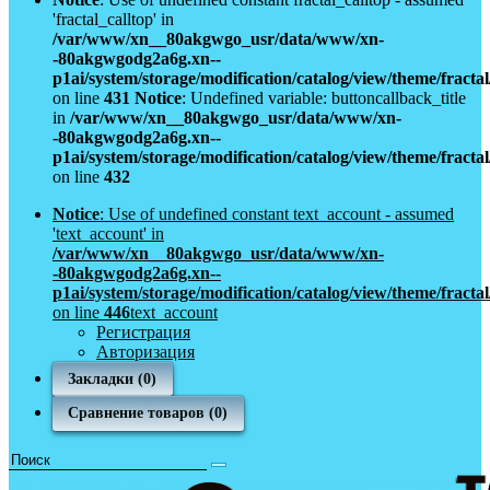
'fractal_calltop' in
/var/www/xn__80akgwgo_usr/data/www/xn-
-80akgwgodg2a6g.xn--
p1ai/system/storage/modification/catalog/view/theme/fract
on line
431
Notice
: Undefined variable: buttoncallback_title
in
/var/www/xn__80akgwgo_usr/data/www/xn-
-80akgwgodg2a6g.xn--
p1ai/system/storage/modification/catalog/view/theme/fract
on line
432
Notice
: Use of undefined constant text_account - assumed
'text_account' in
/var/www/xn__80akgwgo_usr/data/www/xn-
-80akgwgodg2a6g.xn--
p1ai/system/storage/modification/catalog/view/theme/fract
on line
446
text_account
Регистрация
Авторизация
Закладки (0)
Сравнение товаров (0)