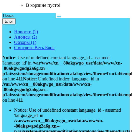
В корзине пусто!
Блог
Новости (2)
Анонсы (2)
Обзоры (1)
Смотреть Весь Блог
Notice
: Use of undefined constant language_id - assumed
'language_id' in
/var/www/xn__80akgwgo_usr/data/www/xn-
-80akgwgodg2a6g.xn--
p1ai/system/storage/modification/catalog/view/theme/fractal/tem
on line
411
Notice
: Undefined index: language_id in
/var/www/xn__80akgwgo_usr/data/www/xn-
-80akgwgodg2a6g.xn--
p1ai/system/storage/modification/catalog/view/theme/fractal/tem
on line
411
Notice: Use of undefined constant language_id - assumed
'language_id' in
/var/www/xn__80akgwgo_usr/data/www/xn-
-80akgwgodg2a6g.xn--
p1ai/system/storage/modification/catalog/view/theme/fract