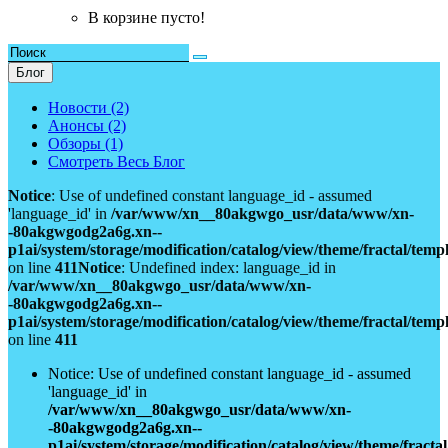
В корзине пусто!
Блог
Новости (2)
Анонсы (2)
Обзоры (1)
Смотреть Весь Блог
Notice
: Use of undefined constant language_id - assumed
'language_id' in
/var/www/xn__80akgwgo_usr/data/www/xn-
-80akgwgodg2a6g.xn--
p1ai/system/storage/modification/catalog/view/theme/fractal/tem
on line
411
Notice
: Undefined index: language_id in
/var/www/xn__80akgwgo_usr/data/www/xn-
-80akgwgodg2a6g.xn--
p1ai/system/storage/modification/catalog/view/theme/fractal/tem
on line
411
Notice: Use of undefined constant language_id - assumed
'language_id' in
/var/www/xn__80akgwgo_usr/data/www/xn-
-80akgwgodg2a6g.xn--
p1ai/system/storage/modification/catalog/view/theme/fract