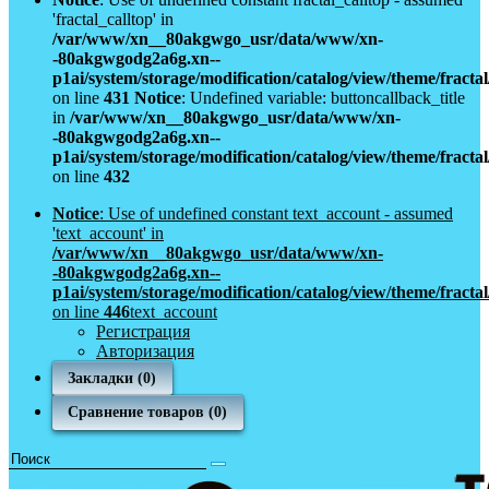
'fractal_calltop' in
/var/www/xn__80akgwgo_usr/data/www/xn-
-80akgwgodg2a6g.xn--
p1ai/system/storage/modification/catalog/view/theme/fract
on line
431
Notice
: Undefined variable: buttoncallback_title
in
/var/www/xn__80akgwgo_usr/data/www/xn-
-80akgwgodg2a6g.xn--
p1ai/system/storage/modification/catalog/view/theme/fract
on line
432
Notice
: Use of undefined constant text_account - assumed
'text_account' in
/var/www/xn__80akgwgo_usr/data/www/xn-
-80akgwgodg2a6g.xn--
p1ai/system/storage/modification/catalog/view/theme/fract
on line
446
text_account
Регистрация
Авторизация
Закладки (0)
Сравнение товаров (0)