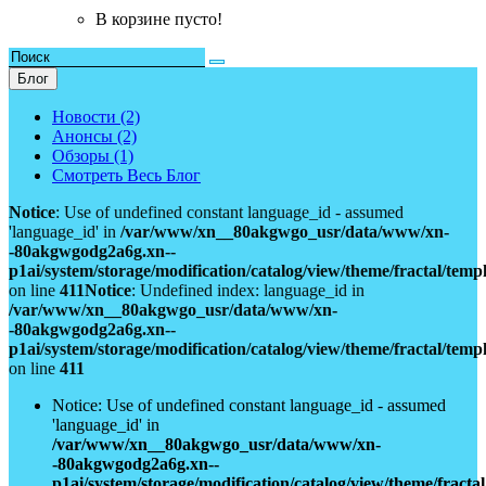
В корзине пусто!
Блог
Новости (2)
Анонсы (2)
Обзоры (1)
Смотреть Весь Блог
Notice
: Use of undefined constant language_id - assumed
'language_id' in
/var/www/xn__80akgwgo_usr/data/www/xn-
-80akgwgodg2a6g.xn--
p1ai/system/storage/modification/catalog/view/theme/fractal/tem
on line
411
Notice
: Undefined index: language_id in
/var/www/xn__80akgwgo_usr/data/www/xn-
-80akgwgodg2a6g.xn--
p1ai/system/storage/modification/catalog/view/theme/fractal/tem
on line
411
Notice: Use of undefined constant language_id - assumed
'language_id' in
/var/www/xn__80akgwgo_usr/data/www/xn-
-80akgwgodg2a6g.xn--
p1ai/system/storage/modification/catalog/view/theme/fract