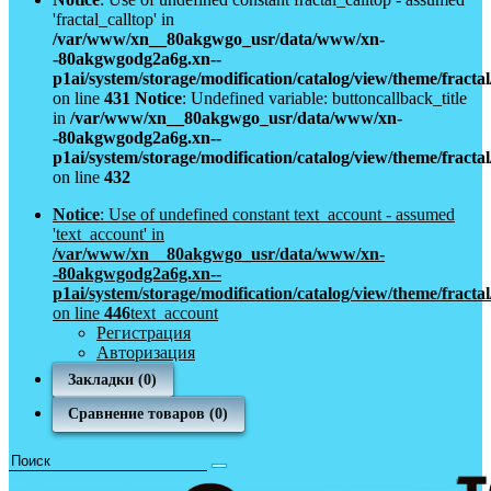
'fractal_calltop' in
/var/www/xn__80akgwgo_usr/data/www/xn-
-80akgwgodg2a6g.xn--
p1ai/system/storage/modification/catalog/view/theme/fract
on line
431
Notice
: Undefined variable: buttoncallback_title
in
/var/www/xn__80akgwgo_usr/data/www/xn-
-80akgwgodg2a6g.xn--
p1ai/system/storage/modification/catalog/view/theme/fract
on line
432
Notice
: Use of undefined constant text_account - assumed
'text_account' in
/var/www/xn__80akgwgo_usr/data/www/xn-
-80akgwgodg2a6g.xn--
p1ai/system/storage/modification/catalog/view/theme/fract
on line
446
text_account
Регистрация
Авторизация
Закладки (0)
Сравнение товаров (0)