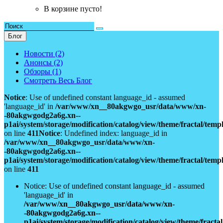
В корзине пусто!
Блог
Новости (2)
Анонсы (2)
Обзоры (1)
Смотреть Весь Блог
Notice
: Use of undefined constant language_id - assumed
'language_id' in
/var/www/xn__80akgwgo_usr/data/www/xn-
-80akgwgodg2a6g.xn--
p1ai/system/storage/modification/catalog/view/theme/fractal/tem
on line
411
Notice
: Undefined index: language_id in
/var/www/xn__80akgwgo_usr/data/www/xn-
-80akgwgodg2a6g.xn--
p1ai/system/storage/modification/catalog/view/theme/fractal/tem
on line
411
Notice: Use of undefined constant language_id - assumed
'language_id' in
/var/www/xn__80akgwgo_usr/data/www/xn-
-80akgwgodg2a6g.xn--
p1ai/system/storage/modification/catalog/view/theme/fract