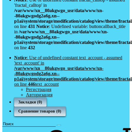
'fractal_calltop' in
/var/www/xn__80akgwgo_usr/data/www/xn-
-80akgwgodg2a6g.xn--
p1ai/system/storage/modification/catalog/view/theme/fract
on line
431
Notice
: Undefined variable: buttoncallback_title
in
/var/www/xn__80akgwgo_usr/data/www/xn-
-80akgwgodg2a6g.xn--
p1ai/system/storage/modification/catalog/view/theme/fract
on line
432
Notice
: Use of undefined constant text_account - assumed
'text_account' in
/var/www/xn__80akgwgo_usr/data/www/xn-
-80akgwgodg2a6g.xn--
p1ai/system/storage/modification/catalog/view/theme/fract
on line
446
text_account
Регистрация
Авторизация
Закладки (0)
Сравнение товаров (0)