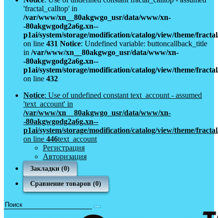
'fractal_calltop' in
/var/www/xn__80akgwgo_usr/data/www/xn-
-80akgwgodg2a6g.xn--
p1ai/system/storage/modification/catalog/view/theme/fract
on line
431
Notice
: Undefined variable: buttoncallback_title
in
/var/www/xn__80akgwgo_usr/data/www/xn-
-80akgwgodg2a6g.xn--
p1ai/system/storage/modification/catalog/view/theme/fract
on line
432
Notice
: Use of undefined constant text_account - assumed
'text_account' in
/var/www/xn__80akgwgo_usr/data/www/xn-
-80akgwgodg2a6g.xn--
p1ai/system/storage/modification/catalog/view/theme/fract
on line
446
text_account
Регистрация
Авторизация
Закладки (0)
Сравнение товаров (0)