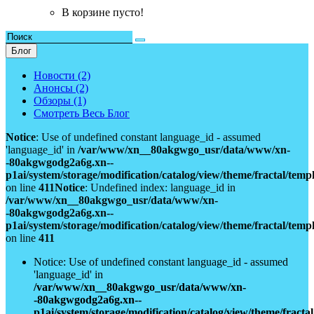
В корзине пусто!
Блог
Новости (2)
Анонсы (2)
Обзоры (1)
Смотреть Весь Блог
Notice
: Use of undefined constant language_id - assumed
'language_id' in
/var/www/xn__80akgwgo_usr/data/www/xn-
-80akgwgodg2a6g.xn--
p1ai/system/storage/modification/catalog/view/theme/fractal/tem
on line
411
Notice
: Undefined index: language_id in
/var/www/xn__80akgwgo_usr/data/www/xn-
-80akgwgodg2a6g.xn--
p1ai/system/storage/modification/catalog/view/theme/fractal/tem
on line
411
Notice: Use of undefined constant language_id - assumed
'language_id' in
/var/www/xn__80akgwgo_usr/data/www/xn-
-80akgwgodg2a6g.xn--
p1ai/system/storage/modification/catalog/view/theme/fract