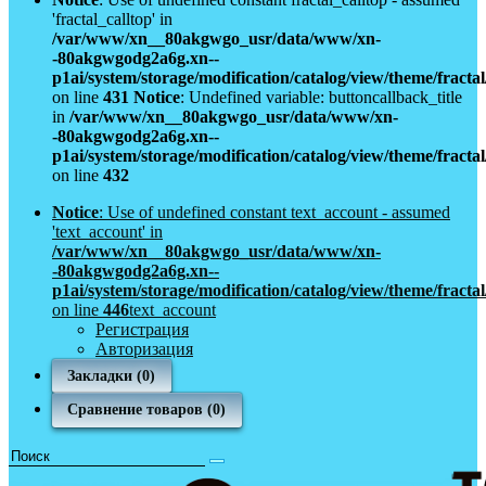
'fractal_calltop' in
/var/www/xn__80akgwgo_usr/data/www/xn-
-80akgwgodg2a6g.xn--
p1ai/system/storage/modification/catalog/view/theme/fract
on line
431
Notice
: Undefined variable: buttoncallback_title
in
/var/www/xn__80akgwgo_usr/data/www/xn-
-80akgwgodg2a6g.xn--
p1ai/system/storage/modification/catalog/view/theme/fract
on line
432
Notice
: Use of undefined constant text_account - assumed
'text_account' in
/var/www/xn__80akgwgo_usr/data/www/xn-
-80akgwgodg2a6g.xn--
p1ai/system/storage/modification/catalog/view/theme/fract
on line
446
text_account
Регистрация
Авторизация
Закладки (0)
Сравнение товаров (0)