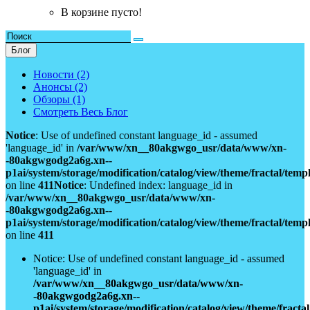
В корзине пусто!
Блог
Новости (2)
Анонсы (2)
Обзоры (1)
Смотреть Весь Блог
Notice
: Use of undefined constant language_id - assumed
'language_id' in
/var/www/xn__80akgwgo_usr/data/www/xn-
-80akgwgodg2a6g.xn--
p1ai/system/storage/modification/catalog/view/theme/fractal/tem
on line
411
Notice
: Undefined index: language_id in
/var/www/xn__80akgwgo_usr/data/www/xn-
-80akgwgodg2a6g.xn--
p1ai/system/storage/modification/catalog/view/theme/fractal/tem
on line
411
Notice: Use of undefined constant language_id - assumed
'language_id' in
/var/www/xn__80akgwgo_usr/data/www/xn-
-80akgwgodg2a6g.xn--
p1ai/system/storage/modification/catalog/view/theme/fract