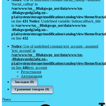
'fractal_calltop' in
/var/www/xn__80akgwgo_usr/data/www/xn-
-80akgwgodg2a6g.xn--
p1ai/system/storage/modification/catalog/view/theme/fract
on line
431
Notice
: Undefined variable: buttoncallback_title
in
/var/www/xn__80akgwgo_usr/data/www/xn-
-80akgwgodg2a6g.xn--
p1ai/system/storage/modification/catalog/view/theme/fract
on line
432
Notice
: Use of undefined constant text_account - assumed
'text_account' in
/var/www/xn__80akgwgo_usr/data/www/xn-
-80akgwgodg2a6g.xn--
p1ai/system/storage/modification/catalog/view/theme/fract
on line
446
text_account
Регистрация
Авторизация
Закладки (0)
Сравнение товаров (0)