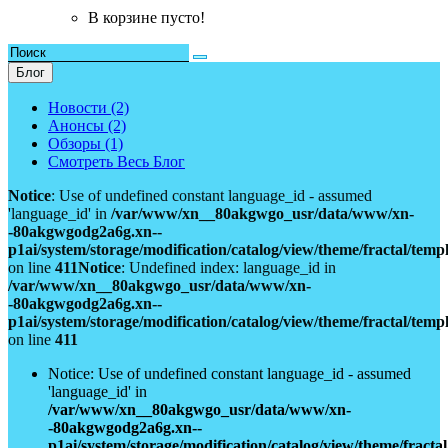
В корзине пусто!
Блог
Новости (2)
Анонсы (2)
Обзоры (1)
Смотреть Весь Блог
Notice
: Use of undefined constant language_id - assumed
'language_id' in
/var/www/xn__80akgwgo_usr/data/www/xn-
-80akgwgodg2a6g.xn--
p1ai/system/storage/modification/catalog/view/theme/fractal/tem
on line
411
Notice
: Undefined index: language_id in
/var/www/xn__80akgwgo_usr/data/www/xn-
-80akgwgodg2a6g.xn--
p1ai/system/storage/modification/catalog/view/theme/fractal/tem
on line
411
Notice: Use of undefined constant language_id - assumed
'language_id' in
/var/www/xn__80akgwgo_usr/data/www/xn-
-80akgwgodg2a6g.xn--
p1ai/system/storage/modification/catalog/view/theme/fract