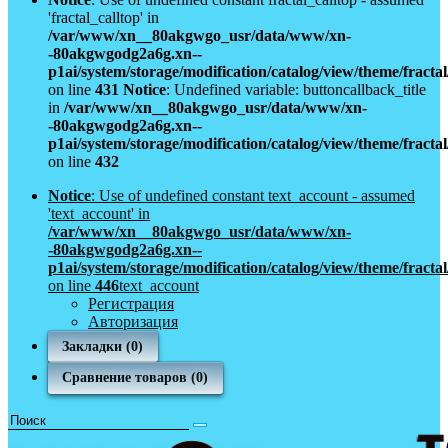
'fractal_calltop' in
/var/www/xn__80akgwgo_usr/data/www/xn-
-80akgwgodg2a6g.xn--
p1ai/system/storage/modification/catalog/view/theme/fract
on line
431
Notice
: Undefined variable: buttoncallback_title
in
/var/www/xn__80akgwgo_usr/data/www/xn-
-80akgwgodg2a6g.xn--
p1ai/system/storage/modification/catalog/view/theme/fract
on line
432
Notice
: Use of undefined constant text_account - assumed
'text_account' in
/var/www/xn__80akgwgo_usr/data/www/xn-
-80akgwgodg2a6g.xn--
p1ai/system/storage/modification/catalog/view/theme/fract
on line
446
text_account
Регистрация
Авторизация
Закладки (0)
Сравнение товаров (0)