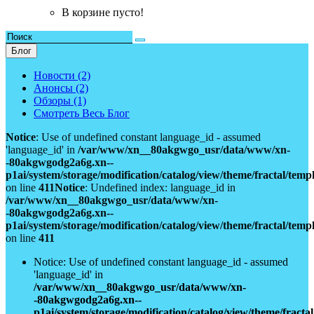
В корзине пусто!
Блог
Новости (2)
Анонсы (2)
Обзоры (1)
Смотреть Весь Блог
Notice
: Use of undefined constant language_id - assumed
'language_id' in
/var/www/xn__80akgwgo_usr/data/www/xn-
-80akgwgodg2a6g.xn--
p1ai/system/storage/modification/catalog/view/theme/fractal/tem
on line
411
Notice
: Undefined index: language_id in
/var/www/xn__80akgwgo_usr/data/www/xn-
-80akgwgodg2a6g.xn--
p1ai/system/storage/modification/catalog/view/theme/fractal/tem
on line
411
Notice: Use of undefined constant language_id - assumed
'language_id' in
/var/www/xn__80akgwgo_usr/data/www/xn-
-80akgwgodg2a6g.xn--
p1ai/system/storage/modification/catalog/view/theme/fract