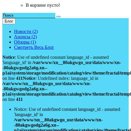
В корзине пусто!
Блог
Новости (2)
Анонсы (2)
Обзоры (1)
Смотреть Весь Блог
Notice
: Use of undefined constant language_id - assumed
'language_id' in
/var/www/xn__80akgwgo_usr/data/www/xn-
-80akgwgodg2a6g.xn--
p1ai/system/storage/modification/catalog/view/theme/fractal/tem
on line
411
Notice
: Undefined index: language_id in
/var/www/xn__80akgwgo_usr/data/www/xn-
-80akgwgodg2a6g.xn--
p1ai/system/storage/modification/catalog/view/theme/fractal/tem
on line
411
Notice: Use of undefined constant language_id - assumed
'language_id' in
/var/www/xn__80akgwgo_usr/data/www/xn-
-80akgwgodg2a6g.xn--
p1ai/system/storage/modification/catalog/view/theme/fract