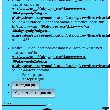
'fractal_calltop' in
/var/www/xn__80akgwgo_usr/data/www/xn-
-80akgwgodg2a6g.xn--
p1ai/system/storage/modification/catalog/view/theme/fract
on line
431
Notice
: Undefined variable: buttoncallback_title
in
/var/www/xn__80akgwgo_usr/data/www/xn-
-80akgwgodg2a6g.xn--
p1ai/system/storage/modification/catalog/view/theme/fract
on line
432
Notice
: Use of undefined constant text_account - assumed
'text_account' in
/var/www/xn__80akgwgo_usr/data/www/xn-
-80akgwgodg2a6g.xn--
p1ai/system/storage/modification/catalog/view/theme/fract
on line
446
text_account
Регистрация
Авторизация
Закладки (0)
Сравнение товаров (0)