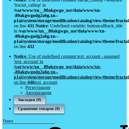
'fractal_calltop' in
/var/www/xn__80akgwgo_usr/data/www/xn-
-80akgwgodg2a6g.xn--
p1ai/system/storage/modification/catalog/view/theme/fract
on line
431
Notice
: Undefined variable: buttoncallback_title
in
/var/www/xn__80akgwgo_usr/data/www/xn-
-80akgwgodg2a6g.xn--
p1ai/system/storage/modification/catalog/view/theme/fract
on line
432
Notice
: Use of undefined constant text_account - assumed
'text_account' in
/var/www/xn__80akgwgo_usr/data/www/xn-
-80akgwgodg2a6g.xn--
p1ai/system/storage/modification/catalog/view/theme/fract
on line
446
text_account
Регистрация
Авторизация
Закладки (0)
Сравнение товаров (0)