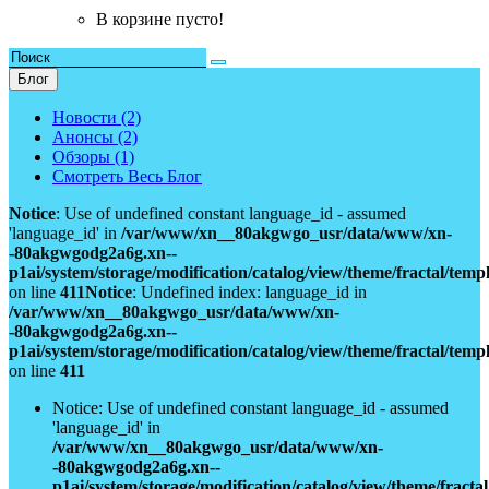
В корзине пусто!
Блог
Новости (2)
Анонсы (2)
Обзоры (1)
Смотреть Весь Блог
Notice
: Use of undefined constant language_id - assumed
'language_id' in
/var/www/xn__80akgwgo_usr/data/www/xn-
-80akgwgodg2a6g.xn--
p1ai/system/storage/modification/catalog/view/theme/fractal/tem
on line
411
Notice
: Undefined index: language_id in
/var/www/xn__80akgwgo_usr/data/www/xn-
-80akgwgodg2a6g.xn--
p1ai/system/storage/modification/catalog/view/theme/fractal/tem
on line
411
Notice: Use of undefined constant language_id - assumed
'language_id' in
/var/www/xn__80akgwgo_usr/data/www/xn-
-80akgwgodg2a6g.xn--
p1ai/system/storage/modification/catalog/view/theme/fract