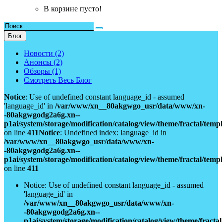
В корзине пусто!
Блог
Новости (2)
Анонсы (2)
Обзоры (1)
Смотреть Весь Блог
Notice
: Use of undefined constant language_id - assumed
'language_id' in
/var/www/xn__80akgwgo_usr/data/www/xn-
-80akgwgodg2a6g.xn--
p1ai/system/storage/modification/catalog/view/theme/fractal/tem
on line
411
Notice
: Undefined index: language_id in
/var/www/xn__80akgwgo_usr/data/www/xn-
-80akgwgodg2a6g.xn--
p1ai/system/storage/modification/catalog/view/theme/fractal/tem
on line
411
Notice: Use of undefined constant language_id - assumed
'language_id' in
/var/www/xn__80akgwgo_usr/data/www/xn-
-80akgwgodg2a6g.xn--
p1ai/system/storage/modification/catalog/view/theme/fract