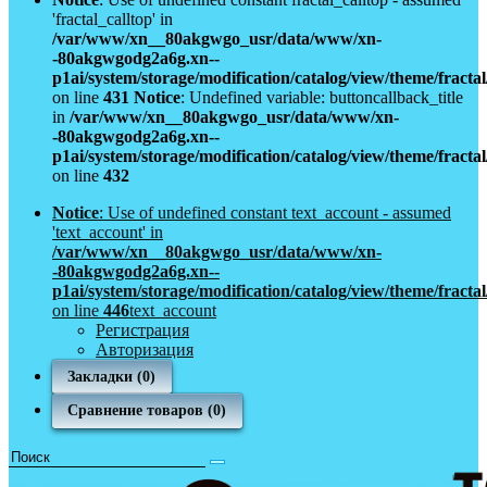
'fractal_calltop' in
/var/www/xn__80akgwgo_usr/data/www/xn-
-80akgwgodg2a6g.xn--
p1ai/system/storage/modification/catalog/view/theme/fract
on line
431
Notice
: Undefined variable: buttoncallback_title
in
/var/www/xn__80akgwgo_usr/data/www/xn-
-80akgwgodg2a6g.xn--
p1ai/system/storage/modification/catalog/view/theme/fract
on line
432
Notice
: Use of undefined constant text_account - assumed
'text_account' in
/var/www/xn__80akgwgo_usr/data/www/xn-
-80akgwgodg2a6g.xn--
p1ai/system/storage/modification/catalog/view/theme/fract
on line
446
text_account
Регистрация
Авторизация
Закладки (0)
Сравнение товаров (0)