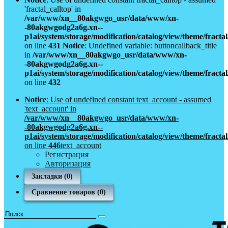
'fractal_calltop' in
/var/www/xn__80akgwgo_usr/data/www/xn-
-80akgwgodg2a6g.xn--
p1ai/system/storage/modification/catalog/view/theme/fract
on line
431
Notice
: Undefined variable: buttoncallback_title
in
/var/www/xn__80akgwgo_usr/data/www/xn-
-80akgwgodg2a6g.xn--
p1ai/system/storage/modification/catalog/view/theme/fract
on line
432
Notice
: Use of undefined constant text_account - assumed
'text_account' in
/var/www/xn__80akgwgo_usr/data/www/xn-
-80akgwgodg2a6g.xn--
p1ai/system/storage/modification/catalog/view/theme/fract
on line
446
text_account
Регистрация
Авторизация
Закладки (0)
Сравнение товаров (0)