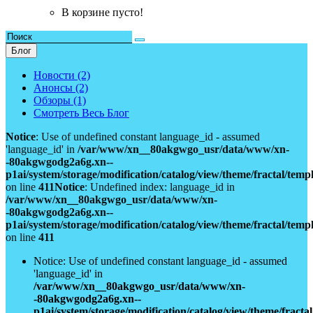
В корзине пусто!
Блог
Новости (2)
Анонсы (2)
Обзоры (1)
Смотреть Весь Блог
Notice
: Use of undefined constant language_id - assumed
'language_id' in
/var/www/xn__80akgwgo_usr/data/www/xn-
-80akgwgodg2a6g.xn--
p1ai/system/storage/modification/catalog/view/theme/fractal/tem
on line
411
Notice
: Undefined index: language_id in
/var/www/xn__80akgwgo_usr/data/www/xn-
-80akgwgodg2a6g.xn--
p1ai/system/storage/modification/catalog/view/theme/fractal/tem
on line
411
Notice: Use of undefined constant language_id - assumed
'language_id' in
/var/www/xn__80akgwgo_usr/data/www/xn-
-80akgwgodg2a6g.xn--
p1ai/system/storage/modification/catalog/view/theme/fract