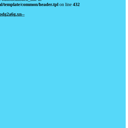
l/template/common/header.tpl
on line
432
dg2a6g.xn--