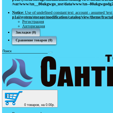
/var/www/xn__80akgwgo_usr/data/www/xn--80akgwgodg2a6g.
Notice
: Use of undefined constant text_account - assumed 'tex
p1ai/system/storage/modification/catalog/view/theme/fract
Регистрация
Авторизация
Закладки (0)
Сравнение товаров (0)
0
товаров, на 0.00р.