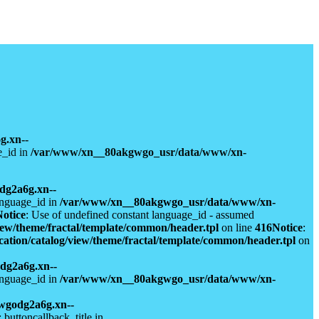
g.xn--
e_id in
/var/www/xn__80akgwgo_usr/data/www/xn-
dg2a6g.xn--
anguage_id in
/var/www/xn__80akgwgo_usr/data/www/xn-
Notice
: Use of undefined constant language_id - assumed
ew/theme/fractal/template/common/header.tpl
on line
416
Notice
:
ion/catalog/view/theme/fractal/template/common/header.tpl
on
dg2a6g.xn--
anguage_id in
/var/www/xn__80akgwgo_usr/data/www/xn-
wgodg2a6g.xn--
 buttoncallback_title in