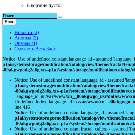
В корзине пусто!
Блог
Новости (2)
Анонсы (2)
Обзоры (1)
Смотреть Весь Блог
Notice
: Use of undefined constant language_id - assumed 'language_i
p1ai/system/storage/modification/catalog/view/theme/fractal/tem
-80akgwgodg2a6g.xn--p1ai/system/storage/modification/catalog/v
Notice: Use of undefined constant language_id - assumed 'lang
p1ai/system/storage/modification/catalog/view/theme/fract
-80akgwgodg2a6g.xn--p1ai/system/storage/modification/cat
'language_id' in
/var/www/xn__80akgwgo_usr/data/www/xn--8
Undefined index: language_id in
/var/www/xn__80akgwgo_usr
line
416
Notice
: Use of undefined constant language_id - assumed 'lang
p1ai/system/storage/modification/catalog/view/theme/fract
-80akgwgodg2a6g.xn--p1ai/system/storage/modification/cat
Notice
: Use of undefined constant fractal_calltop - assumed 'fra
p1ai/system/storage/modification/catalog/view/theme/fract