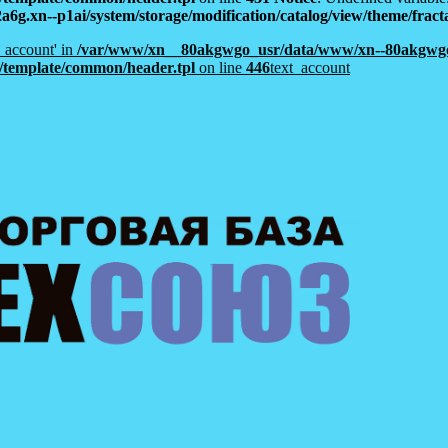
xn--p1ai/system/storage/modification/catalog/view/theme/fracta
t_account' in
/var/www/xn__80akgwgo_usr/data/www/xn--80akgwgo
al/template/common/header.tpl
on line
446
text_account