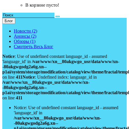
В корзине пусто!
Блог
Новости (2)
Анонсы (2)
Обзоры (1)
Смотреть Весь Блог
Notice
: Use of undefined constant language_id - assumed
'language_id' in
/var/www/xn__80akgwgo_usr/data/www/xn-
-80akgwgodg2a6g.xn--
p1ai/system/storage/modification/catalog/view/theme/fractal/tem
on line
411
Notice
: Undefined index: language_id in
/var/www/xn__80akgwgo_usr/data/www/xn-
-80akgwgodg2a6g.xn--
p1ai/system/storage/modification/catalog/view/theme/fractal/tem
on line
411
Notice: Use of undefined constant language_id - assumed
'language_id' in
/var/www/xn__80akgwgo_usr/data/www/xn-
-80akgwgodg2a6g.xn--
p1ai/system/storage/modification/catalog/view/theme/fract