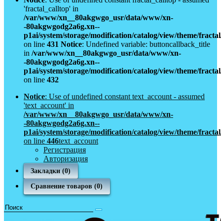
'fractal_calltop' in
/var/www/xn__80akgwgo_usr/data/www/xn-
-80akgwgodg2a6g.xn--
p1ai/system/storage/modification/catalog/view/theme/fract
on line
431
Notice
: Undefined variable: buttoncallback_title
in
/var/www/xn__80akgwgo_usr/data/www/xn-
-80akgwgodg2a6g.xn--
p1ai/system/storage/modification/catalog/view/theme/fract
on line
432
Notice
: Use of undefined constant text_account - assumed
'text_account' in
/var/www/xn__80akgwgo_usr/data/www/xn-
-80akgwgodg2a6g.xn--
p1ai/system/storage/modification/catalog/view/theme/fract
on line
446
text_account
Регистрация
Авторизация
Закладки (0)
Сравнение товаров (0)