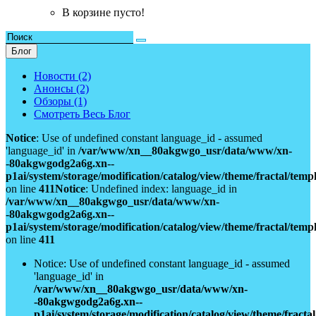
В корзине пусто!
Блог
Новости (2)
Анонсы (2)
Обзоры (1)
Смотреть Весь Блог
Notice
: Use of undefined constant language_id - assumed
'language_id' in
/var/www/xn__80akgwgo_usr/data/www/xn-
-80akgwgodg2a6g.xn--
p1ai/system/storage/modification/catalog/view/theme/fractal/tem
on line
411
Notice
: Undefined index: language_id in
/var/www/xn__80akgwgo_usr/data/www/xn-
-80akgwgodg2a6g.xn--
p1ai/system/storage/modification/catalog/view/theme/fractal/tem
on line
411
Notice: Use of undefined constant language_id - assumed
'language_id' in
/var/www/xn__80akgwgo_usr/data/www/xn-
-80akgwgodg2a6g.xn--
p1ai/system/storage/modification/catalog/view/theme/fract