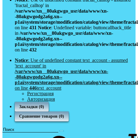
'fractal_calltop' in
/var/www/xn__80akgwgo_usr/data/www/xn-
-80akgwgodg2a6g.xn--
p1ai/system/storage/modification/catalog/view/theme/fract
on line
431
Notice
: Undefined variable: buttoncallback_title
in
/var/www/xn__80akgwgo_usr/data/www/xn-
-80akgwgodg2a6g.xn--
p1ai/system/storage/modification/catalog/view/theme/fract
on line
432
Notice
: Use of undefined constant text_account - assumed
'text_account' in
/var/www/xn__80akgwgo_usr/data/www/xn-
-80akgwgodg2a6g.xn--
p1ai/system/storage/modification/catalog/view/theme/fract
on line
446
text_account
Регистрация
Авторизация
Закладки (0)
Сравнение товаров (0)