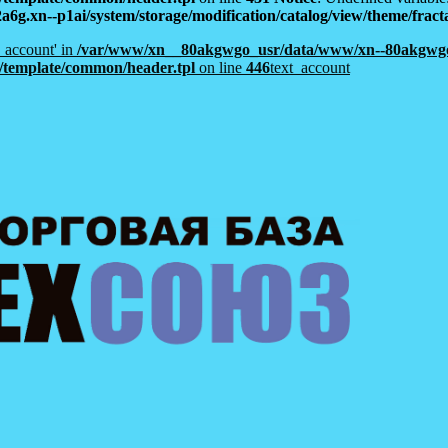
xn--p1ai/system/storage/modification/catalog/view/theme/fracta
t_account' in
/var/www/xn__80akgwgo_usr/data/www/xn--80akgwgo
al/template/common/header.tpl
on line
446
text_account