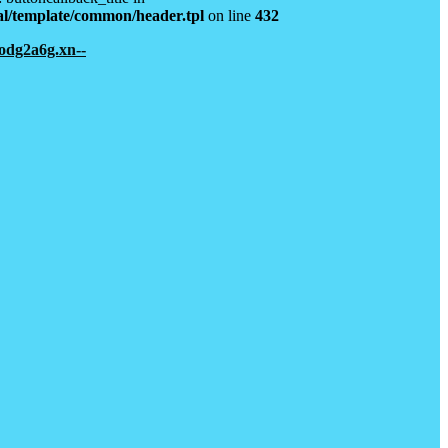
l/template/common/header.tpl
on line
432
dg2a6g.xn--