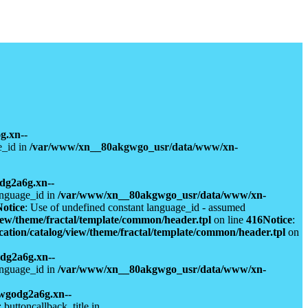
g.xn--
e_id in
/var/www/xn__80akgwgo_usr/data/www/xn-
dg2a6g.xn--
anguage_id in
/var/www/xn__80akgwgo_usr/data/www/xn-
Notice
: Use of undefined constant language_id - assumed
ew/theme/fractal/template/common/header.tpl
on line
416
Notice
:
ion/catalog/view/theme/fractal/template/common/header.tpl
on
dg2a6g.xn--
anguage_id in
/var/www/xn__80akgwgo_usr/data/www/xn-
wgodg2a6g.xn--
 buttoncallback_title in