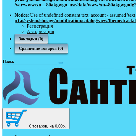
/var/www/xn__80akgwgo_usr/data/www/xn--80akgwgodg2a6g.
Notice
: Use of undefined constant text_account - assumed 'tex
p1ai/system/storage/modification/catalog/view/theme/fract
Регистрация
Авторизация
Закладки (0)
Сравнение товаров (0)
0
товаров, на 0.00р.