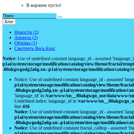
В корзине пусто!
Блог
Новости (2)
Анонсы (2)
Обзоры (1)
Смотреть Весь Блог
Notice
: Use of undefined constant language_id - assumed 'language_i
p1ai/system/storage/modification/catalog/view/theme/fractal/tem
-80akgwgodg2a6g.xn--p1ai/system/storage/modification/catalog/v
Notice: Use of undefined constant language_id - assumed 'lang
p1ai/system/storage/modification/catalog/view/theme/fract
-80akgwgodg2a6g.xn--p1ai/system/storage/modification/cat
'language_id' in
/var/www/xn__80akgwgo_usr/data/www/xn--8
Undefined index: language_id in
/var/www/xn__80akgwgo_usr
line
416
Notice
: Use of undefined constant language_id - assumed 'lang
p1ai/system/storage/modification/catalog/view/theme/fract
-80akgwgodg2a6g.xn--p1ai/system/storage/modification/cat
Notice
: Use of undefined constant fractal_calltop - assumed 'fra
p1ai/system/storage/modification/catalog/view/theme/fract