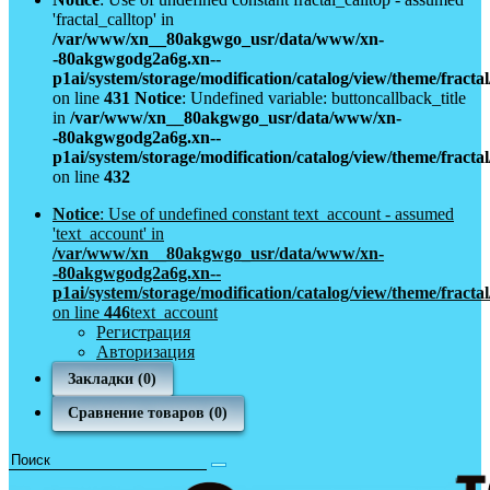
'fractal_calltop' in
/var/www/xn__80akgwgo_usr/data/www/xn-
-80akgwgodg2a6g.xn--
p1ai/system/storage/modification/catalog/view/theme/fract
on line
431
Notice
: Undefined variable: buttoncallback_title
in
/var/www/xn__80akgwgo_usr/data/www/xn-
-80akgwgodg2a6g.xn--
p1ai/system/storage/modification/catalog/view/theme/fract
on line
432
Notice
: Use of undefined constant text_account - assumed
'text_account' in
/var/www/xn__80akgwgo_usr/data/www/xn-
-80akgwgodg2a6g.xn--
p1ai/system/storage/modification/catalog/view/theme/fract
on line
446
text_account
Регистрация
Авторизация
Закладки (0)
Сравнение товаров (0)