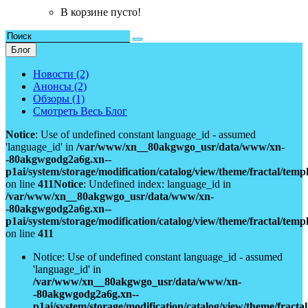
В корзине пусто!
Блог
Новости (2)
Анонсы (2)
Обзоры (1)
Смотреть Весь Блог
Notice
: Use of undefined constant language_id - assumed
'language_id' in
/var/www/xn__80akgwgo_usr/data/www/xn-
-80akgwgodg2a6g.xn--
p1ai/system/storage/modification/catalog/view/theme/fractal/tem
on line
411
Notice
: Undefined index: language_id in
/var/www/xn__80akgwgo_usr/data/www/xn-
-80akgwgodg2a6g.xn--
p1ai/system/storage/modification/catalog/view/theme/fractal/tem
on line
411
Notice: Use of undefined constant language_id - assumed
'language_id' in
/var/www/xn__80akgwgo_usr/data/www/xn-
-80akgwgodg2a6g.xn--
p1ai/system/storage/modification/catalog/view/theme/fract